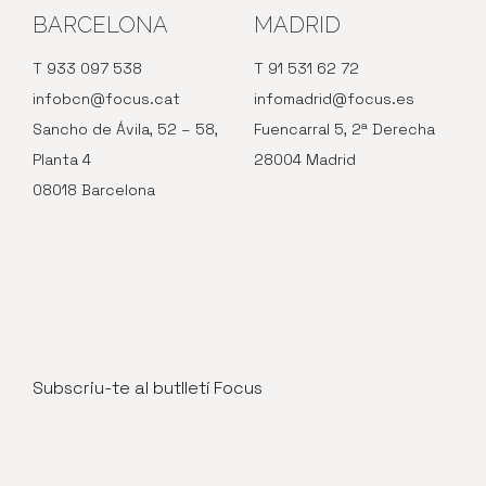
BARCELONA
MADRID
T 933 097 538
T 91 531 62 72
infobcn@focus.cat
infomadrid@focus.es
Sancho de Ávila, 52 – 58,
Fuencarral 5, 2ª Derecha
Planta 4
28004 Madrid
08018 Barcelona
Subscriu-te al butlletí Focus