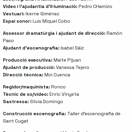
Vídeo i l'ajudantia d'il·luminació:
Pedro CHamizo
Vestuari:
Ikerne Giménez
Espai sonor:
Luis Miquel Cobo
Assessor dramatúrgia i ajudant de direcció:
Ramón
Paso
Ajudant d’escenografia:
Isabel Sáiz
Producció executiva:
Maite Pijuan
Ajudant de producció:
Vanessa Tejero
Direcció tècnica:
Moi Cuenca
Regidor/maquinista:
Ronco
Tècnic de so/vídeo:
Enric Vinyeta
Sastressa:
Silvia Domingo
Construcció escenografia:
Taller d’escenografia de
Sant Cugat