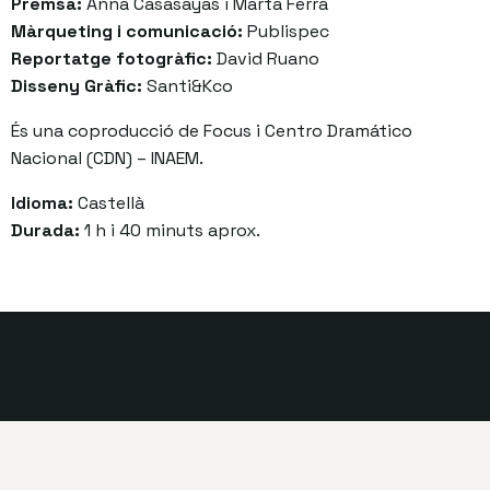
Premsa:
Anna Casasayas i Marta Ferrà
Màrqueting i comunicació:
Publispec
Reportatge fotogràfic:
David Ruano
Disseny Gràfic:
Santi&Kco
És una coproducció de Focus i Centro Dramático
Nacional (CDN) – INAEM.
Idioma:
Castellà
Durada:
1 h i 40 minuts aprox.