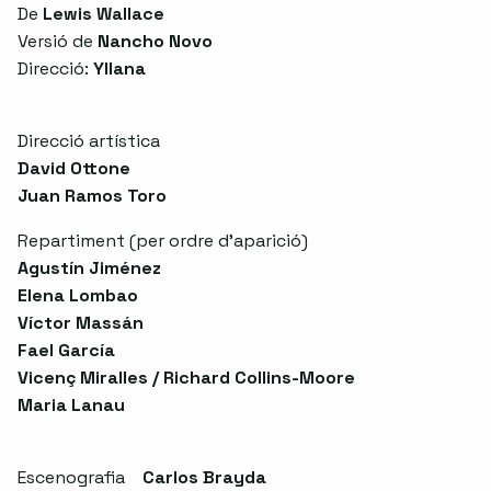
De
Lewis Wallace
Versió de
Nancho Novo
Direcció:
Yllana
Direcció artística
David Ottone
Juan Ramos Toro
Repartiment (per ordre d'aparició)
Agustín Jiménez
Elena Lombao
Víctor Massán
Fael García
Vicenç Miralles / Richard Collins-Moore
Maria Lanau
Escenografia
Carlos Brayda