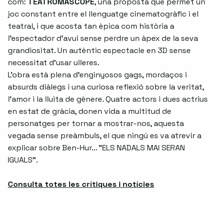
com:
TEATROMASCOPE
, una proposta que permet un
joc constant entre el llenguatge cinematogràfic i el
teatral, i que acosta tan èpica com història a
l'espectador d'avui sense perdre un àpex de la seva
grandiositat. Un autèntic espectacle en 3D sense
necessitat d'usar ulleres.
L'obra està plena d'enginyosos gags, mordaços i
absurds diàlegs i una curiosa reflexió sobre la veritat,
l'amor i la lluita de gènere. Quatre actors i dues actrius
en estat de gràcia, donen vida a multitud de
personatges per tornar a mostrar-nos, aquesta
vegada sense preàmbuls, el que ningú es va atrevir a
explicar sobre Ben-Hur... "ELS NADALS MAI SERAN
IGUALS”.
Consulta totes les crítiques i notícies
Abre en nueva