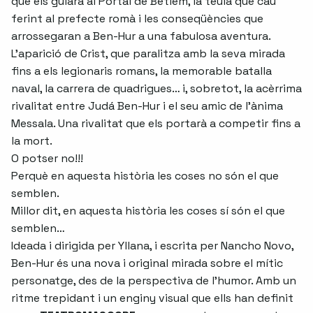
que els guiarà al Portal de Betlem, la teula que cau
ferint al prefecte romà i les conseqüències que
arrossegaran a Ben-Hur a una fabulosa aventura.
L'aparició de Crist, que paralitza amb la seva mirada
fins a els legionaris romans, la memorable batalla
naval, la carrera de quadrigues… i, sobretot, la acèrrima
rivalitat entre Judá Ben-Hur i el seu amic de l'ànima
Messala. Una rivalitat que els portarà a competir fins a
la mort.
O potser no!!!
Perquè en aquesta història les coses no són el que
semblen.
Millor dit, en aquesta història les coses sí són el que
semblen…
Ideada i dirigida per Yllana, i escrita per Nancho Novo,
Ben-Hur és una nova i original mirada sobre el mític
personatge, des de la perspectiva de l'humor. Amb un
ritme trepidant i un enginy visual que ells han definit