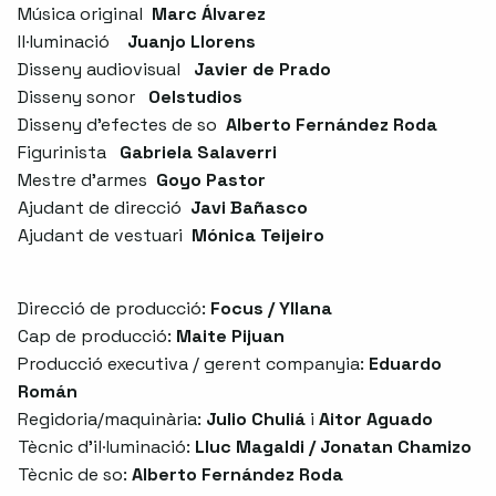
Música original
Marc Álvarez
Il·luminació
Juanjo Llorens
Disseny audiovisual
Javier de Prado
Disseny sonor
Oelstudios
Disseny d'efectes de so
Alberto Fernández Roda
Figurinista
Gabriela Salaverri
Mestre d'armes
Goyo Pastor
Ajudant de direcció
Javi Bañasco
Ajudant de vestuari
Mónica Teijeiro
Direcció de producció:
Focus / Yllana
Cap de producció:
Maite Pijuan
Producció executiva / gerent companyia:
Eduardo
Román
Regidoria/maquinària:
Julio Chuliá
i
Aitor Aguado
Tècnic d'il·luminació:
Lluc Magaldi / Jonatan Chamizo
Tècnic de so:
Alberto Fernández Roda