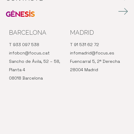
BARCELONA
MADRID
T 933 097 538
T 91 531 62 72
infobcn@focus.cat
infomadrid@focus.es
Sancho de Ávila, 52 – 58,
Fuencarral 5, 2ª Derecha
Planta 4
28004 Madrid
08018 Barcelona