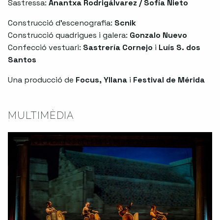
Sastressa:
Anantxa Rodrigálvarez / Sofía Nieto
Construcció d'escenografia:
Scnik
Construcció quadrigues i galera:
Gonzalo Nuevo
Confecció vestuari:
Sastrería Cornejo
i
Luís S. dos
Santos
Una producció de
Focus, Yllana
i
Festival de Mérida
MULTIMÈDIA