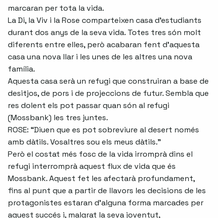
marcaran per tota la vida.
La Di, la Viv i la Rose comparteixen casa d’estudiants
durant dos anys de la seva vida. Totes tres són molt
diferents entre elles, però acabaran fent d’aquesta
casa una nova llar i les unes de les altres una nova
família.
Aquesta casa serà un refugi que construiran a base de
desitjos, de pors i de projeccions de futur. Sembla que
res dolent els pot passar quan són al refugi
(Mossbank) les tres juntes.
ROSE: “Diuen que es pot sobreviure al desert només
amb dàtils. Vosaltres sou els meus dàtils.”
Però el costat més fosc de la vida irromprà dins el
refugi interromprà aquest flux de vida que és
Mossbank. Aquest fet les afectarà profundament,
fins al punt que a partir de llavors les decisions de les
protagonistes estaran d’alguna forma marcades per
aquest succés i, malgrat la seva joventut,