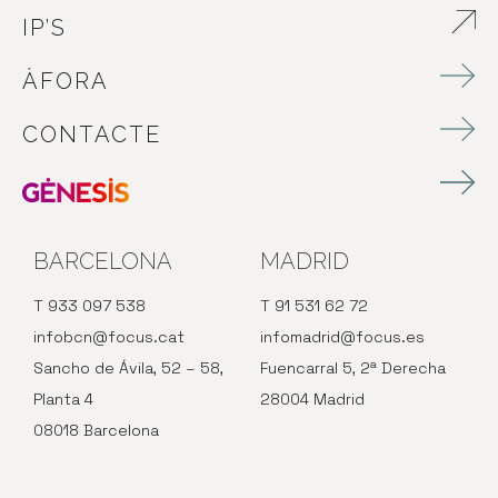
IP’S
ABRE EN NUEVA VENTANA
ÀFORA
CONTACTE
BARCELONA
MADRID
T 933 097 538
T 91 531 62 72
infobcn@focus.cat
infomadrid@focus.es
Sancho de Ávila, 52 – 58,
Fuencarral 5, 2ª Derecha
Planta 4
28004 Madrid
08018 Barcelona