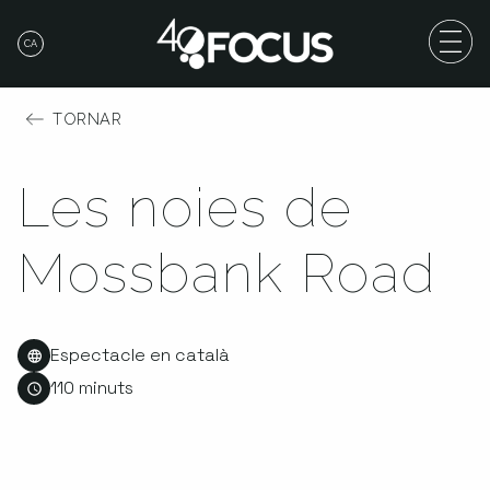
CA
TORNAR
Les noies de
Mossbank Road
Espectacle en català
110 minuts