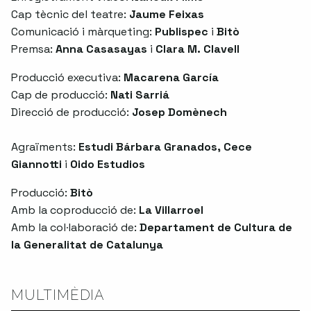
Cap tècnic del teatre:
Jaume Feixas
Comunicació i màrqueting:
Publispec
i
Bitò
Premsa:
Anna Casasayas
i
Clara M. Clavell
Producció executiva:
Macarena García
Cap de producció:
Nati Sarriá
Direcció de producció:
Josep Domènech
Agraïments:
Estudi Bárbara Granados, Cece
Giannotti
i
Oido Estudios
Producció:
Bitò
Amb la coproducció de:
La Villarroel
Amb la col·laboració de:
Departament de Cultura de
la Generalitat de Catalunya
MULTIMÈDIA