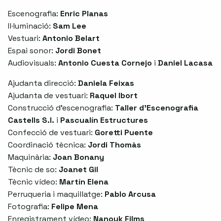
Escenografia:
Enric Planas
Il·luminació:
Sam Lee
Vestuari:
Antonio Belart
Espai sonor:
Jordi Bonet
Audiovisuals:
Antonio Cuesta Cornejo
i
Daniel Lacasa
Ajudanta direcció:
Daniela Feixas
Ajudanta de vestuari:
Raquel Ibort
Construcció d’escenografia:
Taller d’Escenografia
Castells S.l.
i
Pascualín Estructures
Confecció de vestuari:
Goretti Puente
Coordinació tècnica:
Jordi Thomàs
Maquinària:
Joan Bonany
Tècnic de so:
Joanet Gil
Tècnic vídeo:
Martín Elena
Perruqueria i maquillatge:
Pablo Arcusa
Fotografia:
Felipe Mena
Enregistrament vídeo:
Nanouk Films