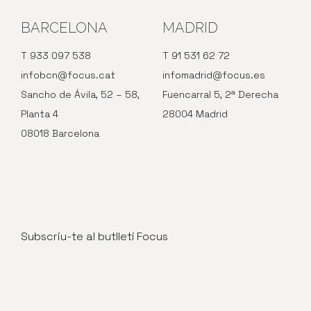
BARCELONA
MADRID
T 933 097 538
T 91 531 62 72
infobcn@focus.cat
infomadrid@focus.es
Sancho de Ávila, 52 – 58,
Fuencarral 5, 2ª Derecha
Planta 4
28004 Madrid
08018 Barcelona
Subscriu-te al butlletí Focus