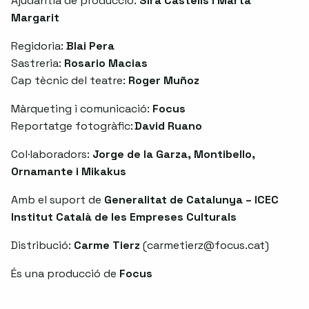
Ajudantia de producció:
Sira Castells i Marta
Margarit
Regidoria:
Blai Pera
Sastreria:
Rosario Macias
Cap tècnic del teatre:
Roger Muñoz
Màrqueting i comunicació:
Focus
Reportatge fotogràfic:
David Ruano
Col·laboradors:
Jorge de la Garza, Montibello,
Ornamante i Mikakus
Amb el suport de
Generalitat de Catalunya – ICEC
Institut Català de les Empreses Culturals
Distribució:
Carme Tierz
(
carmetierz@focus.cat
)
És una producció de
Focus