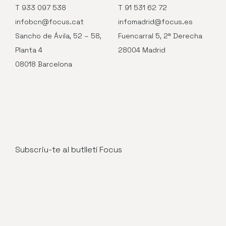
T 933 097 538
T 91 531 62 72
infobcn@focus.cat
infomadrid@focus.es
Sancho de Ávila, 52 – 58,
Fuencarral 5, 2ª Derecha
Planta 4
28004 Madrid
08018 Barcelona
Subscriu-te al butlletí Focus