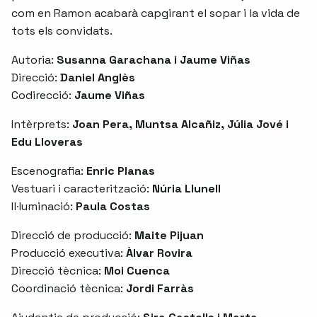
com en Ramon acabarà capgirant el sopar i la vida de
tots els convidats.
Autoria:
Susanna Garachana i Jaume Viñas
Direcció:
Daniel Anglès
Codirecció:
Jaume Viñas
Intèrprets:
Joan Pera, Muntsa Alcañiz, Júlia Jové i
Edu Lloveras
Escenografia:
Enric Planas
Vestuari i caracterització:
Núria Llunell
Il·luminació:
Paula Costas
Direcció de producció:
Maite Pijuan
Producció executiva:
Àlvar Rovira
Direcció tècnica:
Moi Cuenca
Coordinació tècnica:
Jordi Farràs