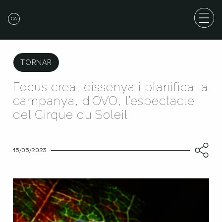
CA
TORNAR
Focus crea, dissenya i planifica la
campanya, d’OVO, l’espectacle
del Cirque du Soleil
15/05/2023