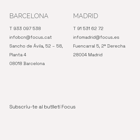
BARCELONA
MADRID
T 933 097 538
T 91 531 62 72
infobcn@focus.cat
infomadrid@focus.es
Sancho de Ávila, 52 – 58,
Fuencarral 5, 2ª Derecha
Planta 4
28004 Madrid
08018 Barcelona
Subscriu-te al butlletí Focus