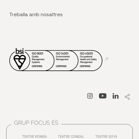
Treballa amb nosaltres
Abre en nueva
Abre en nueva venta
Abre en nueva
Abre en 
GRUP FOCUS ÉS
TEATRE ROMEA
TEATRE CONDAL
TEATRE GOYA