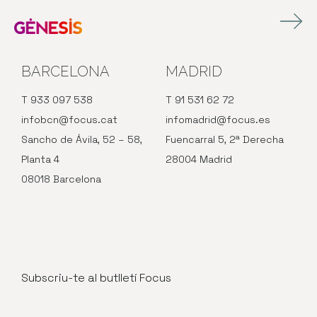
BARCELONA
MADRID
T 933 097 538
T 91 531 62 72
infobcn@focus.cat
infomadrid@focus.es
Sancho de Ávila, 52 – 58,
Fuencarral 5, 2ª Derecha
Planta 4
28004 Madrid
08018 Barcelona
Subscriu-te al butlletí Focus