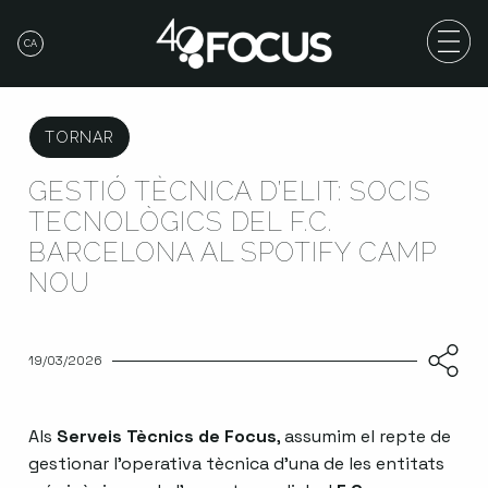
CA
TORNAR
GESTIÓ TÈCNICA D’ELIT: SOCIS
TECNOLÒGICS DEL F.C.
BARCELONA AL SPOTIFY CAMP
NOU
19/03/2026
Als
Serveis Tècnics de Focus
, assumim el repte de
gestionar l’operativa tècnica d’una de les entitats