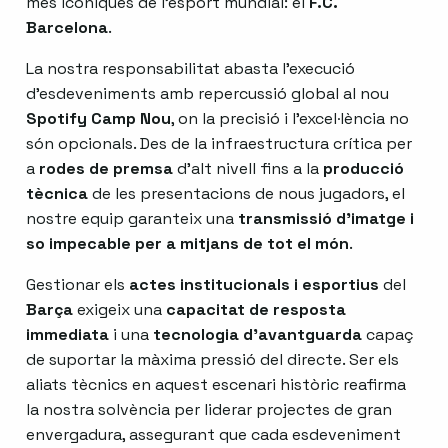
més icòniques de l’esport mundial: el
F.C.
Barcelona
.
La nostra responsabilitat abasta l’execució
d’esdeveniments amb repercussió global al nou
Spotify Camp Nou
, on la precisió i l’excel·lència no
són opcionals. Des de la infraestructura crítica per
a
rodes de premsa
d’alt nivell fins a la
producció
tècnica
de les presentacions de nous jugadors, el
nostre equip garanteix una
transmissió d’imatge i
so impecable per a mitjans de tot el món
.
Gestionar els
actes institucionals i esportius
del
Barça
exigeix una
capacitat de resposta
immediata
i una
tecnologia d’avantguarda
capaç
de suportar la màxima pressió del directe. Ser els
aliats tècnics en aquest escenari històric reafirma
la nostra solvència per liderar projectes de gran
envergadura, assegurant que cada esdeveniment