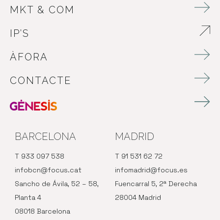
MKT & COM
IP’S
ABRE EN NUEVA VENTANA
ÀFORA
CONTACTE
BARCELONA
MADRID
T 933 097 538
T 91 531 62 72
infobcn@focus.cat
infomadrid@focus.es
Sancho de Ávila, 52 – 58,
Fuencarral 5, 2ª Derecha
Planta 4
28004 Madrid
08018 Barcelona