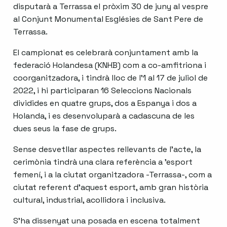
disputarà a Terrassa el pròxim 30 de juny al vespre
al Conjunt Monumental Esglésies de Sant Pere de
Terrassa.
El campionat es celebrarà conjuntament amb la
federació Holandesa (KNHB) com a co-amfitriona i
coorganitzadora, i tindrà lloc de l’1 al 17 de juliol de
2022, i hi participaran 16 Seleccions Nacionals
dividides en quatre grups, dos a Espanya i dos a
Holanda, i es desenvoluparà a cadascuna de les
dues seus la fase de grups.
Sense desvetllar aspectes rellevants de l’acte, la
cerimònia tindrà una clara referència a ’esport
femení, i a la ciutat organitzadora -Terrassa-, com a
ciutat referent d’aquest esport, amb gran història
cultural, industrial, acollidora i inclusiva.
S’ha dissenyat una posada en escena totalment