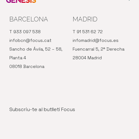
BARCELONA
MADRID
T 933 097 538
T 91 531 62 72
infobcn@focus.cat
infomadrid@focus.es
Sancho de Ávila, 52 – 58,
Fuencarral 5, 2ª Derecha
Planta 4
28004 Madrid
08018 Barcelona
Subscriu-te al butlletí Focus