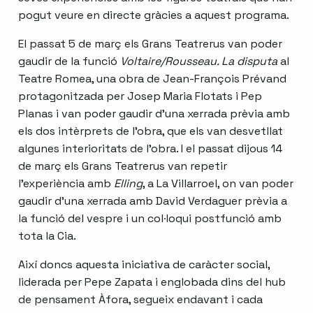
pogut veure en directe gràcies a aquest programa.
El passat 5 de març els Grans Teatrerus van poder
gaudir de la funció
Voltaire/Rousseau. La disputa
al
Teatre Romea, una obra de Jean-François Prévand
protagonitzada per Josep Maria Flotats i Pep
Planas i van poder gaudir d’una xerrada prèvia amb
els dos intèrprets de l’obra, que els van desvetllat
algunes interioritats de l’obra. I el passat dijous 14
de març els Grans Teatrerus van repetir
l’experiència amb
Elling
, a La Villarroel, on van poder
gaudir d’una xerrada amb David Verdaguer prèvia a
la funció del vespre i un col·loqui postfunció amb
tota la Cia.
Així doncs aquesta iniciativa de caràcter social,
liderada per Pepe Zapata i englobada dins del hub
de pensament Àfora, segueix endavant i cada