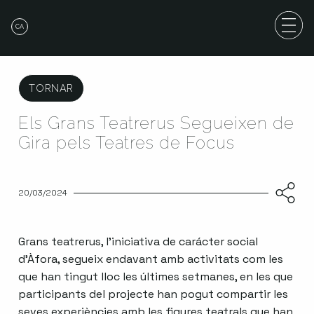
CA
TORNAR
Els Grans Teatrerus Segueixen de
Gira pels Teatres de Focus
20/03/2024
Grans teatrerus, l’iniciativa de carácter social
d’Àfora, segueix endavant amb activitats com les
que han tingut lloc les últimes setmanes, en les que
participants del projecte han pogut compartir les
seves experiències amb les figures teatrals que han