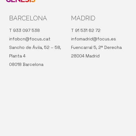
BARCELONA
MADRID
T 933 097 538
T 91 531 62 72
infobcn@focus.cat
infomadrid@focus.es
Sancho de Ávila, 52 – 58,
Fuencarral 5, 2ª Derecha
Planta 4
28004 Madrid
08018 Barcelona