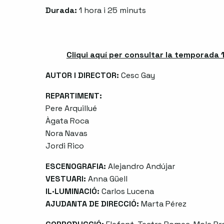
Durada:
1 hora i 25 minuts
Cliqui aquí per consultar la temporada 
AUTOR I DIRECTOR:
Cesc Gay
REPARTIMENT:
Pere Arquillué
Àgata Roca
Nora Navas
Jordi Rico
ESCENOGRAFIA:
Alejandro Andújar
VESTUARI:
Anna Güell
IL·LUMINACIÓ:
Carlos Lucena
AJUDANTA DE DIRECCIÓ:
Marta Pérez