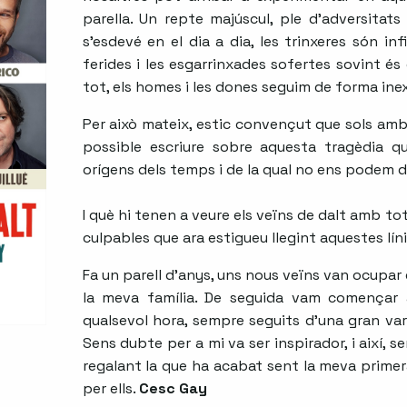
parella. Un repte majúscul, ple d’adversitats 
s’esdevé en el dia a dia, les trinxeres són inf
ferides i les esgarrinxades sofertes sovint és 
tot, els homes i les dones seguim de forma ine
Per això mateix, estic convençut que sols amb 
possible escriure sobre aquesta tragèdia q
orígens dels temps i de la qual no ens podem de
I què hi tenen a veure els veïns de dalt amb to
culpables que ara estigueu llegint aquestes líni
Fa un parell d’anys, uns nous veïns van ocupar
la meva família. De seguida vam començar a 
qualsevol hora, sempre seguits d’una gran va
Sens dubte per a mi va ser inspirador, i així, 
regalant la que ha acabat sent la meva primera
per ells.
Cesc Gay