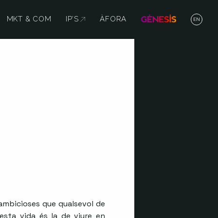
MKT & COM
IP’S
ABRE EN NUEVA VENTANA
ÀFORA
EN
 ambicioses que qualsevol de
esta vida és la de viure en