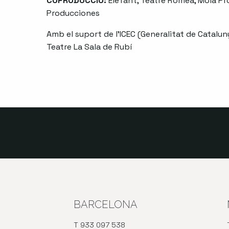
COPRODUCCIÓ:
Elefant, Teatre Romea, Mola Pr
Producciones
Amb el suport de l’ICEC (Generalitat de Cataluny
Teatre La Sala de Rubí
BARCELONA
T 933 097 538