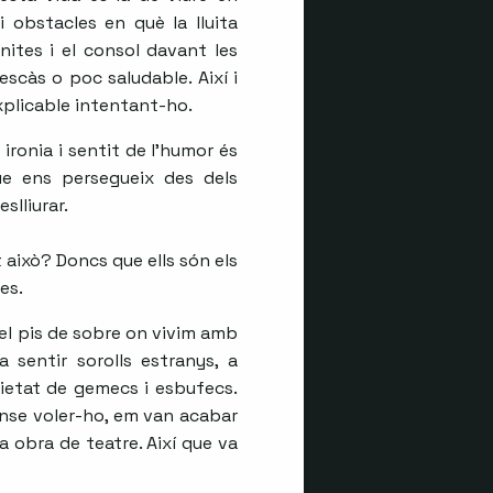
i obstacles en què la lluita
inites i el consol davant les
escàs o poc saludable. Així i
xplicable intentant-ho.
ironia i sentit de l’humor és
ue ens persegueix des dels
slliurar.
t això? Doncs que ells són els
es.
 el pis de sobre on vivim amb
sentir sorolls estranys, a
rietat de gemecs i esbufecs.
sense voler-ho, em van acabar
 obra de teatre. Així que va