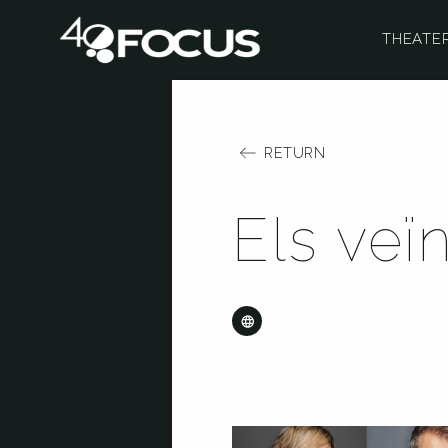
THEATE
RETURN
Els veï