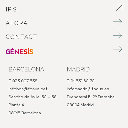
IP’S
ABRE EN NUEVA VENTANA
ÀFORA
CONTACT
BARCELONA
MADRID
T 933 097 538
T 91 531 62 72
infobcn@focus.cat
infomadrid@focus.es
Sancho de Ávila, 52 – 58,
Fuencarral 5, 2ª Derecha
Planta 4
28004 Madrid
08018 Barcelona