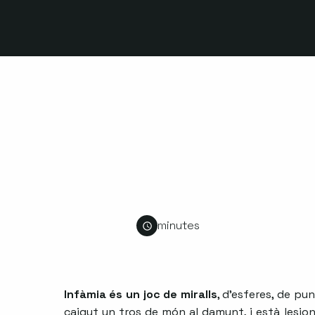
minutes
Infàmia és un joc de miralls
, d’esferes, de pu
caigut un tros de món al damunt, i està lesio