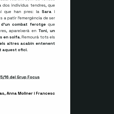
a dos individus tendres, que
mí que han pres: la
Sara
i
 a patir l’emergència de ser
g d’un combat ferotge
que
tres, apareixerà en
Toni
,
un
s en solfa
. Remourà tots els
els altres acabin entenent
t aquest ofici
.
15/16 del Grup Focus
Abre en nueva ventana
as, Anna Moliner i Francesc