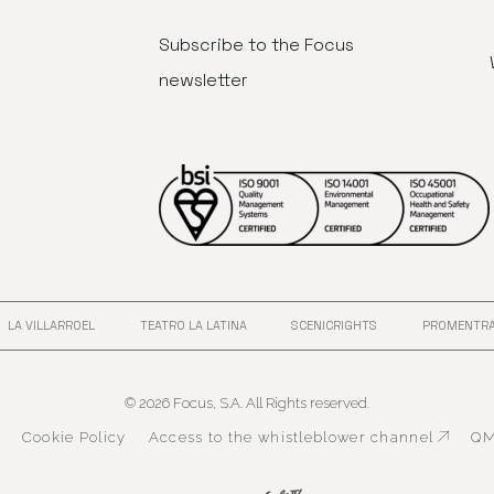
Subscribe to the Focus
newsletter
LA VILLARROEL
TEATRO LA LATINA
SCENICRIGHTS
PROMENTR
ANA
 EN NUEVA VENTANA
ABRE EN NUEVA VENTANA
ABRE EN NUEVA VENTANA
ABRE EN NUEVA
© 2026 Focus, S.A. All Rights reserved.
Cookie Policy
Access to the whistleblower channel
QM
Abre en nueva ventana
Abre