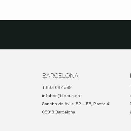
BARCELONA
T 933 097 538
infobcn@focus.cat
Sancho de Ávila, 52 – 58, Planta 4
08018 Barcelona