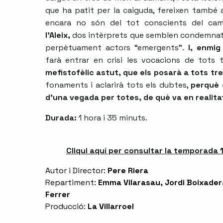
que ha patit per la caiguda, fereixen també 
encara no són del tot conscients del ca
l’Aleix,
dos intèrprets que semblen condemnats
perpètuament actors “emergents”.
I, enmi
farà entrar en crisi les vocacions de tots 
mefistofèlic astut, que els posarà a tots tre
fonaments i aclarirà tots els dubtes,
perquè 
d’una vegada per totes, de què va en realita
Durada:
1 hora i 35 minuts.
Cliqui aquí per consultar la temporada 
Autor i Director:
Pere Riera
Repartiment:
Emma Vilarasau, Jordi Boixader
Ferrer
Producció:
La Villarroel