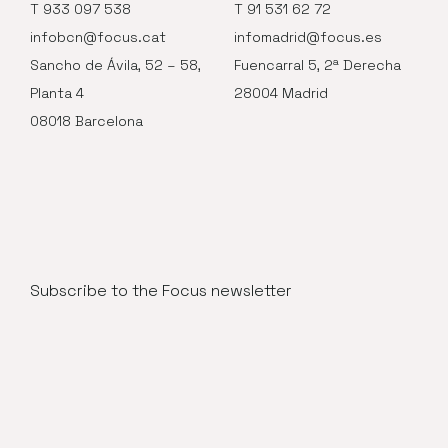
T 933 097 538
T 91 531 62 72
infobcn@focus.cat
infomadrid@focus.es
Sancho de Ávila, 52 – 58,
Fuencarral 5, 2ª Derecha
Planta 4
28004 Madrid
08018 Barcelona
Subscribe to the Focus newsletter