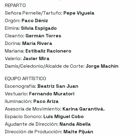
REPARTO
Señora Pernelle/Tartufo:
Pepe Viyuela
Orgón:
Paco Déniz
Elmira:
Silvia Espigado
Cleanto:
Germán Torres
Dorina:
María Rivera
Mariana:
Estibaliz Racionero
Valerio:
Javier Mira
Damis/Celedonio/Alcalde de Corte:
Jorge Machín
EQUIPO ARTÍSTICO
Escenografía:
Beatriz San Juan
Vestuario:
Fernando Muratori
Iluminación:
Paco Ariza
Asesoría de Movimiento:
Karina Garantivá.
Espacio Sonoro:
Luis Miguel Cobo
Ayudante de Dirección:
Nanda Abella
Dirección de Producción:
Maite Pijuán