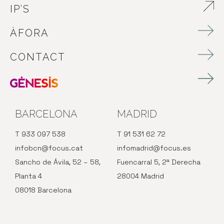
IP’S
ABRE EN NUEVA VENTANA
ÀFORA
CONTACT
BARCELONA
MADRID
T 933 097 538
T 91 531 62 72
infobcn@focus.cat
infomadrid@focus.es
Sancho de Ávila, 52 – 58,
Fuencarral 5, 2ª Derecha
Planta 4
28004 Madrid
08018 Barcelona