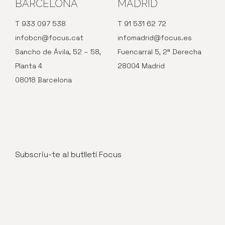
BARCELONA
MADRID
T 933 097 538
T 91 531 62 72
infobcn@focus.cat
infomadrid@focus.es
Sancho de Ávila, 52 – 58,
Fuencarral 5, 2ª Derecha
Planta 4
28004 Madrid
08018 Barcelona
Subscriu-te al butlletí Focus