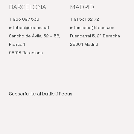
BARCELONA
MADRID
T 933 097 538
T 91 531 62 72
infobcn@focus.cat
infomadrid@focus.es
Sancho de Ávila, 52 – 58,
Fuencarral 5, 2ª Derecha
Planta 4
28004 Madrid
08018 Barcelona
Subscriu-te al butlletí Focus