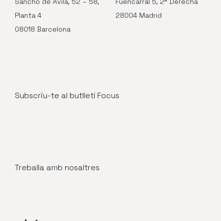
Sancho de Ávila, 52 – 58,
Fuencarral 5, 2ª Derecha
Planta 4
28004 Madrid
08018 Barcelona
Subscriu-te al butlletí Focus
Treballa amb nosaltres