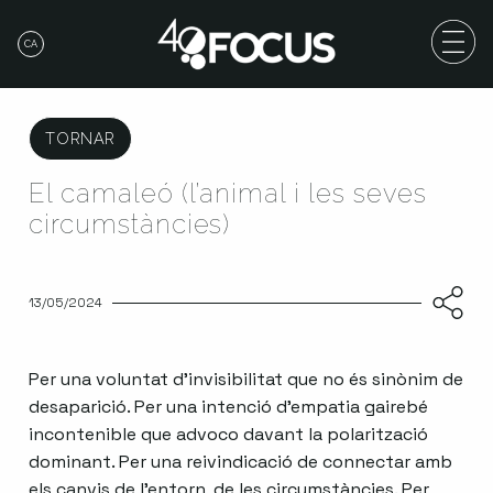
CA
TORNAR
El camaleó (l’animal i les seves
circumstàncies)
13/05/2024
Per una voluntat d’invisibilitat que no és sinònim de
desaparició. Per una intenció d’empatia gairebé
incontenible que advoco davant la polarització
dominant. Per una reivindicació de connectar amb
els canvis de l’entorn, de les circumstàncies. Per