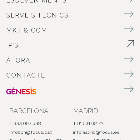
ESDEVENIMENTS
SERVEIS TÈCNICS
MKT & COM
IP’S
ABRE EN NUEVA VENTANA
ÀFORA
CONTACTE
BARCELONA
MADRID
T 933 097 538
T 91 531 62 72
infobcn@focus.cat
infomadrid@focus.es