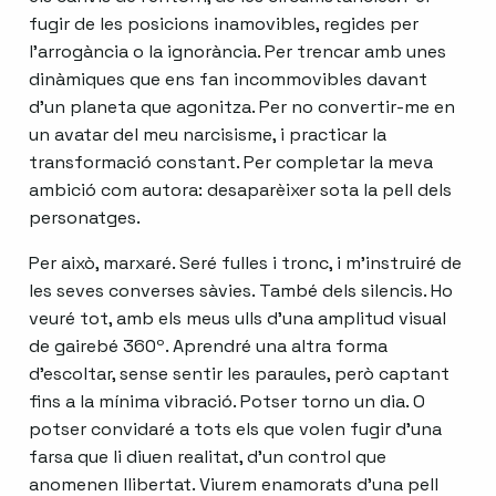
fugir de les posicions inamovibles, regides per
l’arrogància o la ignorància. Per trencar amb unes
dinàmiques que ens fan incommovibles davant
d’un planeta que agonitza. Per no convertir-me en
un avatar del meu narcisisme, i practicar la
transformació constant. Per completar la meva
ambició com autora: desaparèixer sota la pell dels
personatges.
Per això, marxaré. Seré fulles i tronc, i m’instruiré de
les seves converses sàvies. També dels silencis. Ho
veuré tot, amb els meus ulls d’una amplitud visual
de gairebé 360º. Aprendré una altra forma
d’escoltar, sense sentir les paraules, però captant
fins a la mínima vibració. Potser torno un dia. O
potser convidaré a tots els que volen fugir d’una
farsa que li diuen realitat, d’un control que
anomenen llibertat. Viurem enamorats d’una pell