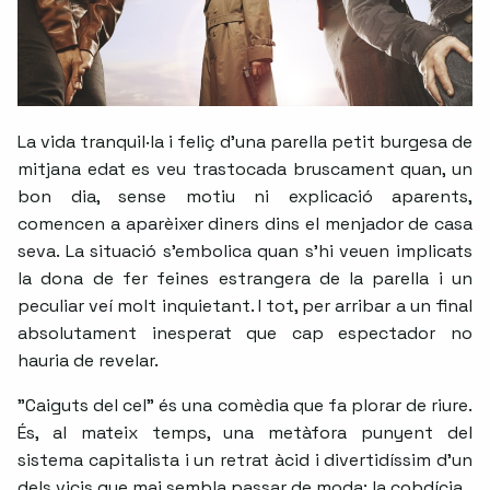
La vida tranquil·la i feliç d'una parella petit burgesa de
mitjana edat es veu trastocada bruscament quan, un
bon dia, sense motiu ni explicació aparents,
comencen a aparèixer diners dins el menjador de casa
seva. La situació s'embolica quan s'hi veuen implicats
la dona de fer feines estrangera de la parella i un
peculiar veí molt inquietant. I tot, per arribar a un final
absolutament inesperat que cap espectador no
hauria de revelar.
"Caiguts del cel" és una comèdia que fa plorar de riure.
És, al mateix temps, una metàfora punyent del
sistema capitalista i un retrat àcid i divertidíssim d'un
dels vicis que mai sembla passar de moda: la cobdícia.