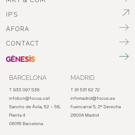
MKT & COM
IP’S
ABRE EN NUEVA VENTANA
ÀFORA
CONTACT
BARCELONA
MADRID
T 933 097 538
T 91 531 62 72
infobcn@focus.cat
infomadrid@focus.es
Sancho de Ávila, 52 – 58,
Fuencarral 5, 2ª Derecha
Planta 4
28004 Madrid
08018 Barcelona