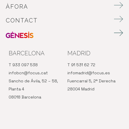
ÀFORA
CONTACT
BARCELONA
MADRID
T 933 097 538
T 91 531 62 72
infobcn@focus.cat
infomadrid@focus.es
Sancho de Ávila, 52 – 58,
Fuencarral 5, 2ª Derecha
Planta 4
28004 Madrid
08018 Barcelona