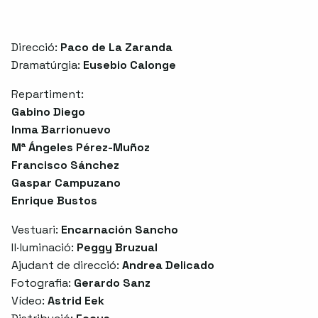
Direcció:
Paco de La Zaranda
Dramatúrgia:
Eusebio Calonge
Repartiment:
Gabino Diego
Inma Barrionuevo
Mª Ángeles Pérez-Muñoz
Francisco Sánchez
Gaspar Campuzano
Enrique Bustos
Vestuari:
Encarnación Sancho
Il·luminació:
Peggy Bruzual
Ajudant de direcció:
Andrea Delicado
Fotografia:
Gerardo Sanz
Vídeo:
Astrid Eek