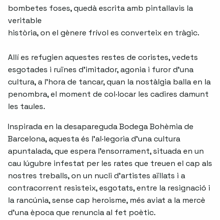
bombetes foses, quedà escrita amb pintallavis la
veritable
història, on el gènere frívol es converteix en tràgic.
Allí es refugien aquestes restes de coristes, vedets
esgotades i ruïnes d'imitador, agonia i furor d'una
cultura, a l'hora de tancar, quan la nostàlgia balla en la
penombra, el moment de col·locar les cadires damunt
les taules.
Inspirada en la desapareguda Bodega Bohèmia de
Barcelona, aquesta és l'al·legoria d'una cultura
apuntalada, que espera l'ensorrament, situada en un
cau lúgubre infestat per les rates que treuen el cap als
nostres treballs, on un nucli d'artistes aïllats i a
contracorrent resisteix, esgotats, entre la resignació i
la rancúnia, sense cap heroisme, més aviat a la mercè
d'una època que renuncia al fet poètic.