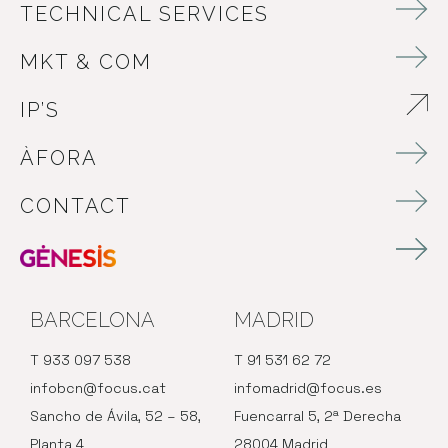
TECHNICAL SERVICES
MKT & COM
IP’S
ABRE EN NUEVA VENTANA
ÀFORA
CONTACT
BARCELONA
MADRID
T 933 097 538
T 91 531 62 72
infobcn@focus.cat
infomadrid@focus.es
Sancho de Ávila, 52 – 58,
Fuencarral 5, 2ª Derecha
Planta 4
28004 Madrid