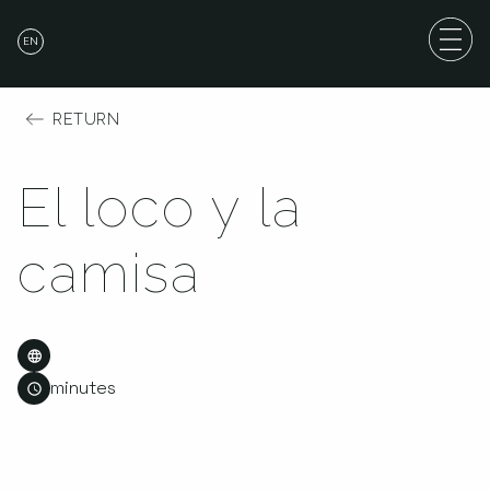
EN
RETURN
El loco y la
camisa
minutes