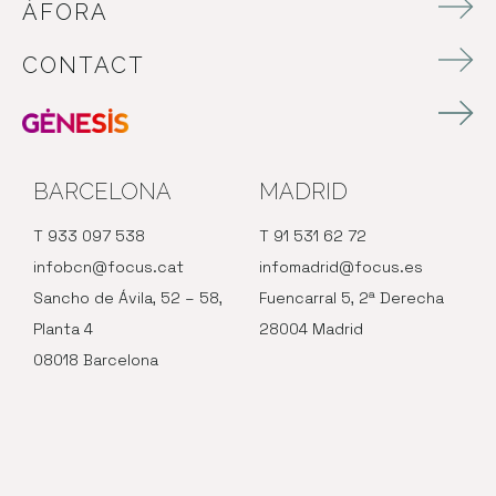
ÀFORA
CONTACT
BARCELONA
MADRID
T 933 097 538
T 91 531 62 72
infobcn@focus.cat
infomadrid@focus.es
Sancho de Ávila, 52 – 58,
Fuencarral 5, 2ª Derecha
Planta 4
28004 Madrid
08018 Barcelona