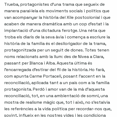
Trueba, protagonistes d'una trama que segueix de
manera paral·lela els moviments socials i polítics que
van acompanyar la història del Xile postcolonial i que
acaben de manera dramàtica amb un cop d'estat i la
implantació d'una dictadura ferotge. Una néta que
troba els diaris de la seva àvia i comença a escriure la
història de la família és el desllorigador de la trama,
protagonitzada per un seguit de dones. Totes tenen
noms relacionats amb la llum: des de Nívea a Clara,
passant per Blanca i Alba. Aquesta última és
l'encarregada d'estirar del fil de la història. Ho farà,
com apunta Carme Portaceli, posant l'accent en la
reconciliació, aplicada tant a un país com a la família
protagonista. Perdó i amor van de la mà d'aquesta
reconciliació, tot, en una ambientació de somni, una
mostra de realisme màgic que, tot i això, no s'estalvia
les referències a la vida política per recordar-nos que,
sovint, influeix en les nostres vides i les condiciona