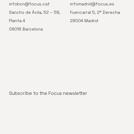
infobcn@focus.cat
infomadrid@focus.es
Sancho de Ávila, 52 – 58,
Fuencarral 5, 2ª Derecha
Planta 4
28004 Madrid
08018 Barcelona
Subscribe to the Focus newsletter