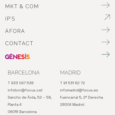
MKT & COM
IP’S
ABRE EN NUEVA VENTANA
ÀFORA
CONTACT
BARCELONA
MADRID
T 933 097 538
T 91 531 62 72
infobcn@focus.cat
infomadrid@focus.es
Sancho de Ávila, 52 – 58,
Fuencarral 5, 2ª Derecha
Planta 4
28004 Madrid
08018 Barcelona