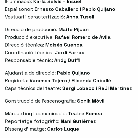
Il·luminació:
Karla Belvis – Insuel
Espai sonor:
Ernesto Caballero i Pablo Quijano
Vestuari i caracterització:
Anna Tusell
Direcció de producció:
Maite Pijuan
Producció executiva:
Rafael Romero de Ávila
Direcció tècnica:
Moisés Cuenca
Coordinació tècnica:
Jordi Farràs
Responsable tècnic:
Andy Duffill
Ajudantia de direcció:
Pablo Quijano
Regidoria:
Vanessa Tejero / Elisenda Caballé
Caps tècnics del teatre:
Sergi Lobaco i Raúl Martínez
Construcció de l’escenografia:
Scnik Móvil
Màrqueting i comunicació:
Teatre Romea
Reportatge fotogràfic:
Nani Gutiérrez
Disseny d’imatge:
Carlos Luque