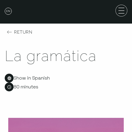
EN
RETURN
La gramática
Show in Spanish
80 minutes