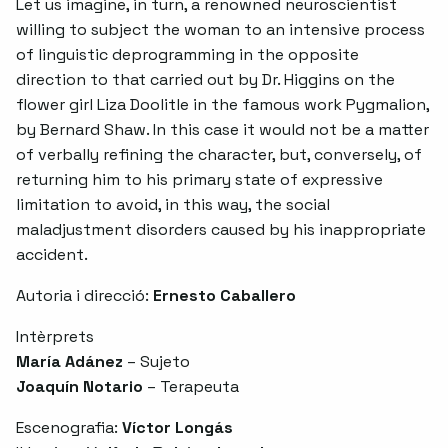
Let us imagine, in turn, a renowned neuroscientist
willing to subject the woman to an intensive process
of linguistic deprogramming in the opposite
direction to that carried out by Dr. Higgins on the
flower girl Liza Doolitle in the famous work Pygmalion,
by Bernard Shaw. In this case it would not be a matter
of verbally refining the character, but, conversely, of
returning him to his primary state of expressive
limitation to avoid, in this way, the social
maladjustment disorders caused by his inappropriate
accident.
Autoria i direcció:
Ernesto Caballero
Intèrprets
María Adánez
– Sujeto
Joaquín Notario
– Terapeuta
Escenografia:
Víctor Longás