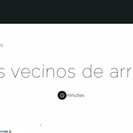
N
s vecinos de arr
minutes
.