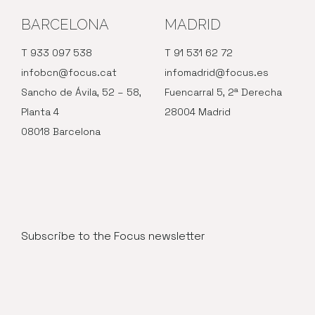
BARCELONA
MADRID
T 933 097 538
T 91 531 62 72
infobcn@focus.cat
infomadrid@focus.es
Sancho de Ávila, 52 – 58,
Fuencarral 5, 2ª Derecha
Planta 4
28004 Madrid
08018 Barcelona
Subscribe to the Focus newsletter