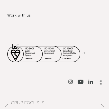
Work with us
Abre en nueva
Abre en nueva venta
Abre en nueva
Abre en 
GRUP FOCUS IS