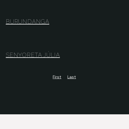
BURUNDANGA
SENYORETA JÚLIA
First
Last