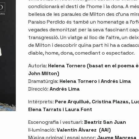
condicionarà el destí de l’home i la dona. A mé
bellesa de les paraules de Milton des d’una m
Paraíso Perdido és també un homenatge a l’ofi
vegades demonitzat per la seva fascinant capa
transgressió. Un viatge al lloc de l’altre, un de
de Milton i descobrir quina part hi ha a cadasc
diable, home, dona, comediant o espectador.
Autoria:
Helena Tornero (basat en el poema è
John Milton)
Dramatúrgia:
Helena Tornero i Andrés Lima
Direcció:
Andrés Lima
Intèrprets:
Pere Arquillué, Cristina Plazas, Lu
Elena Tarrats i Laura Font
Escenografia i vestuari:
Beatriz San Juan
Il·luminació:
Valentín Álvarez (AAI)
Música original i espai sonor:
Jaume Manresa