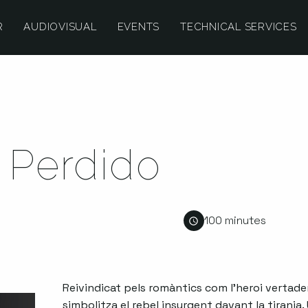
R
AUDIOVISUAL
EVENTS
TECHNICAL SERVICES
 Perdido
100 minutes
Reivindicat pels romàntics com l’heroi vertade
simbolitza el rebel insurgent davant la tirania.