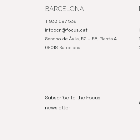
BARCELONA
T 933 097 538
infobcn@focus.cat
Sancho de Ávila, 52 – 58, Planta 4
08018 Barcelona
Subscribe to the Focus
newsletter