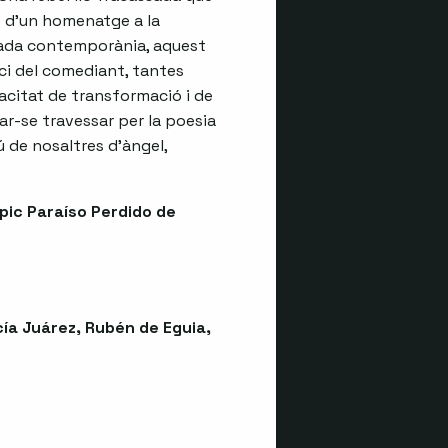
s d’un homenatge a la
irada contemporània, aquest
ci del comediant, tantes
citat de transformació i de
ixar-se travessar per la poesia
ú de nosaltres d’àngel,
pic Paraíso Perdido de
cía Juárez, Rubén de Eguia,