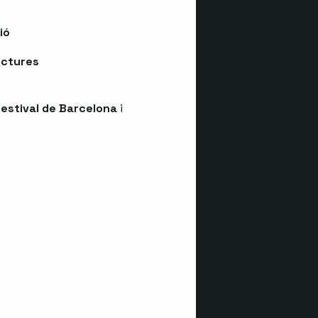
ió
uctures
estival de Barcelona
i