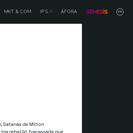
MKT & COM
IP’S
ABRE EN NUEVA VENTANA
ÀFORA
EN
r, Satanàs de Milton
 Una rebel·lió fracassada que