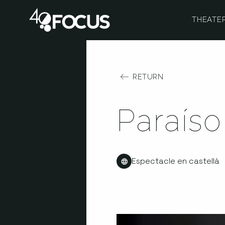
THEATE
RETURN
Paraíso
Espectacle en castellà