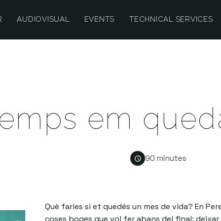
R
AUDIOVISUAL
EVENTS
TECHNICAL SERVICES
temps em qued
90 minutes
Què faries si et quedés un mes de vida? En Pere
coses boges que vol fer abans del final: deixar l