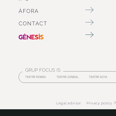
ÀFORA
CONTACT
GRUP FOCUS IS
TEATRE ROMEA
TEATRE CONDAL
TEATRE GOYA
ABRE EN NUEVA VENTANA
ABRE EN NUEVA VENT
ABRE
Legal advisor
Privacy policy