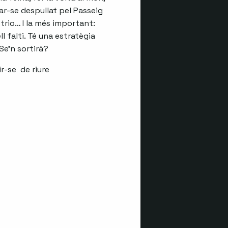
r-se despullat pel Passeig
 trio… I la més important:
l falti. Té una estratègia
Se’n sortirà?
-se de riure