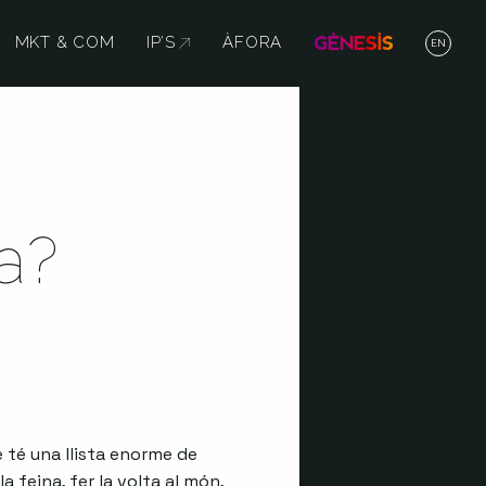
MKT & COM
IP’S
ABRE EN NUEVA VENTANA
ÀFORA
EN
a?
 té una llista enorme de
a feina, fer la volta al món,