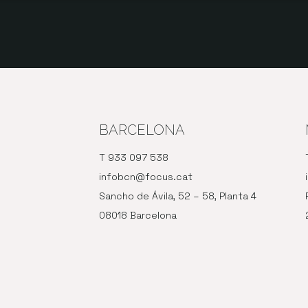
BARCELONA
T 933 097 538
infobcn@focus.cat
Sancho de Ávila, 52 – 58, Planta 4
08018 Barcelona