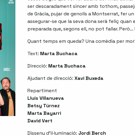
ser descaradament sincer amb tothom, passeja
de Gràcia, pujar de genolls a Montserrat, fer un
assegurar-se que la seva dona serà feliç quan el
preparada que, segons ell, no pot fallar. Però… 
Quant temps em queda? Una comèdia per morir
Text:
Marta Buchaca
Direcció:
Marta Buchaca
Ajudant de direcció:
Xavi Buxeda
Repartiment
Lluís Villanueva
Betsy Túrnez
Marta Bayarri
David Vert
Disseny d’il·luminació:
Jordi Berch