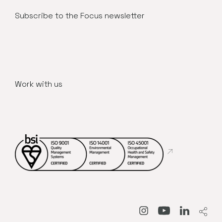
Subscribe to the Focus newsletter
Work with us
Abre en nueva
Abre en nueva venta
Abre en nueva
Abre en 