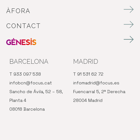
ÀFORA
CONTACT
BARCELONA
MADRID
T 933 097 538
T 91 531 62 72
infobcn@focus.cat
infomadrid@focus.es
Sancho de Ávila, 52 – 58,
Fuencarral 5, 2ª Derecha
Planta 4
28004 Madrid
08018 Barcelona