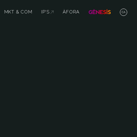
MKT & COM
IP’S
ABRE EN NUEVA VENTANA
ÀFORA
CA