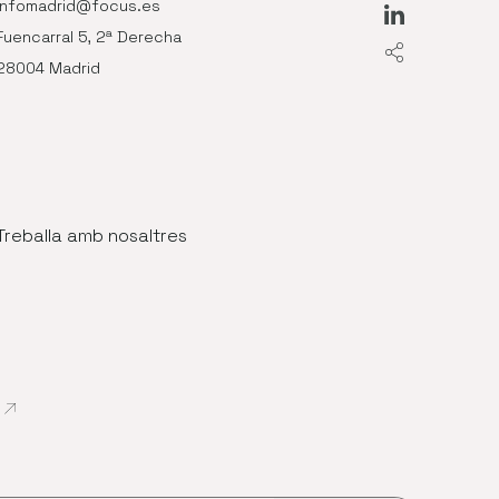
infomadrid@focus.es
Abre en nue
Fuencarral 5, 2ª Derecha
28004 Madrid
Treballa amb nosaltres
Abre en nueva ventana