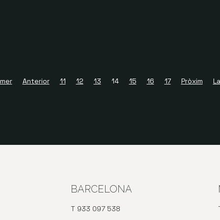
imer
Anterior
11
12
13
14
15
16
17
Pròxim
L
BARCELONA
T 933 097 538