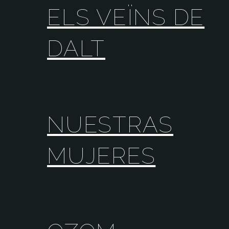
ELS VEÏNS DE
DALT
NUESTRAS
MUJERES