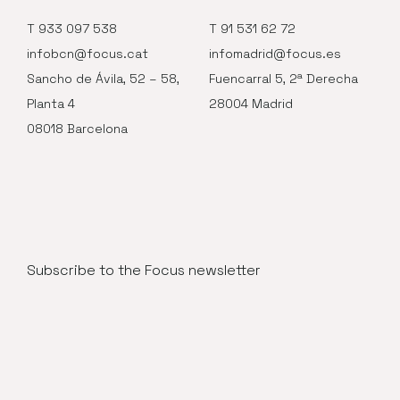
T 933 097 538
T 91 531 62 72
infobcn@focus.cat
infomadrid@focus.es
Sancho de Ávila, 52 – 58,
Fuencarral 5, 2ª Derecha
Planta 4
28004 Madrid
08018 Barcelona
Subscribe to the Focus newsletter