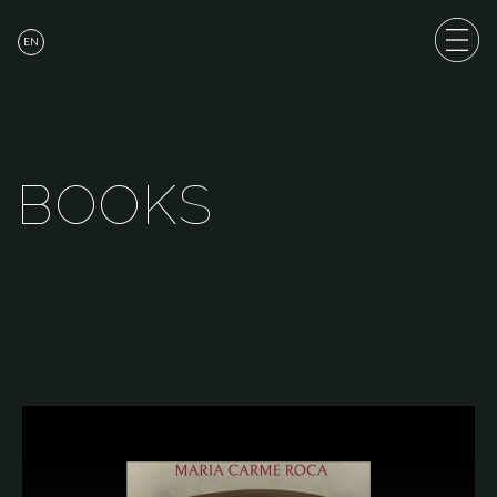
EN
B
O
O
K
S